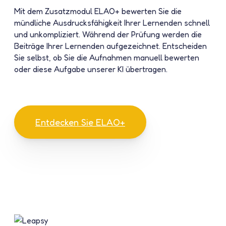
Lernenden schnell, unkompliziert und bequem.
4 Zwischenstufen pro GER-Niveau
Mit dem Zusatzmodul ELAO+ bewerten Sie die
mündliche Ausdrucksfähigkeit Ihrer Lernenden schnell
1 zusätzliche Stufe (A0)
und unkompliziert. Während der Prüfung werden die
(
6 Testsprachen (Französisch, Englisch,
6 bewertete Sprachen
Beiträge Ihrer Lernenden aufgezeichnet. Entscheiden
Niederländisch, Deutsch, Italienisch und
Sie selbst, ob Sie die Aufnahmen manuell bewerten
Spanisch)
oder diese Aufgabe unserer KI übertragen.
6 Schnittstellensprachen (Französisch,
Vereinbaren Sie einen Termin
Englisch, Niederländisch, Deutsch, Italienisch
und Spanisch)
Mit
Entdecken Sie ELAO+
die
prü
Kontaktieren Sie uns