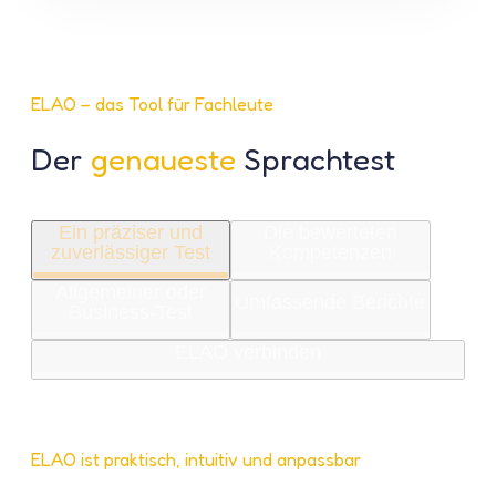
ELAO – das Tool für Fachleute
Der
genaueste
Sprachtest
Ein präziser und
Die bewerteten
zuverlässiger Test
Kompetenzen
Allgemeiner oder
Umfassende Berichte
Business-Test
ELAO verbinden
ELAO ist praktisch, intuitiv und anpassbar