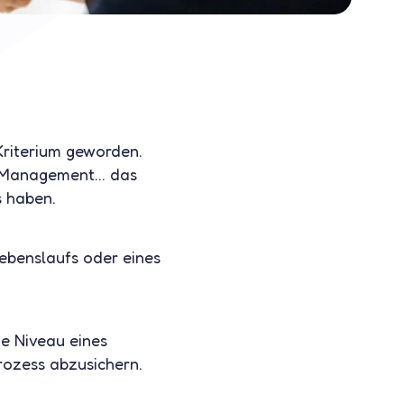
Kriterium geworden.
es Management… das
s haben.
Lebenslaufs oder eines
he Niveau eines
rozess abzusichern.