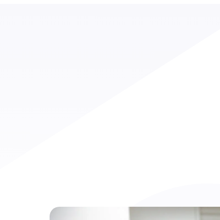
 entdecken
Unsere Erfolge
Anwendungsfälle
ELAO entdecken
Unsere Erfolge
Bildung
Recruiting
Unsere Preise