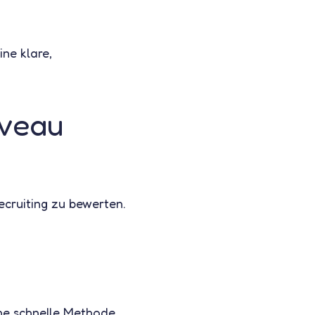
ine klare,
iveau
cruiting zu bewerten.
ine schnelle Methode.