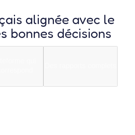
çais
alignée avec le
es bonnes décisions
teforme qui
Des rapports complets
correspond