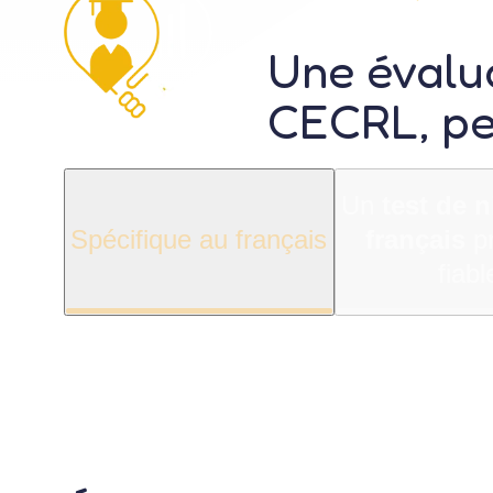
Une
évalu
CECRL
, p
Un
test de 
Spécifique au français
français
pr
fiabl
Un test qui compren
particularités