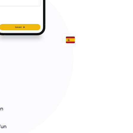
en
’un