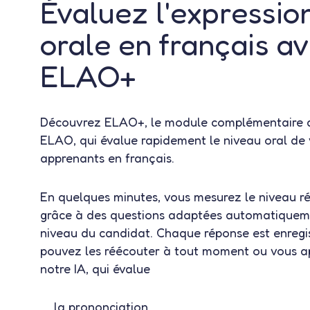
Évaluez l'expressio
structurelles et lex
orale en français a
du français
ELAO+
Grâce à son architecture unique, le
test de lan
Découvrez ELAO+, le module complémentaire a
ELAO prend en compte des spécificités propres
ELAO, qui évalue rapidement le niveau oral de
telles que l’accord des participes passés, l’us
apprenants en français.
verbaux (subjonctif, conditionnel), ou encore la
lexicale et les faux amis fréquents. Le système
En quelques minutes, vous mesurez le niveau rée
les erreurs récurrentes chez les non-francopho
grâce à des questions adaptées automatiquem
d’identifier des axes d’amélioration précis.
niveau du candidat. Chaque réponse est enregis
pouvez les réécouter à tout moment ou vous a
notre IA, qui évalue
Notre outil est particulièrement adapté pour é
compétences en français professionnel, couran
la prononciation,