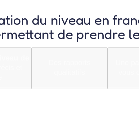
ation du niveau en fran
ermettant de prendre l
niveau de
Des rapports
Une pa
écis et
qualitatifs
vous 
e
d les