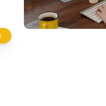
ation, de
)