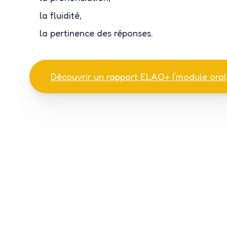
académique, que ce soit dans un cadre de form
mobilité ou de recrutement.
la fluidité,
la pertinence des réponses.
Découvrir nos tarifs
Découvrir un rapport ELAO+ (module oral