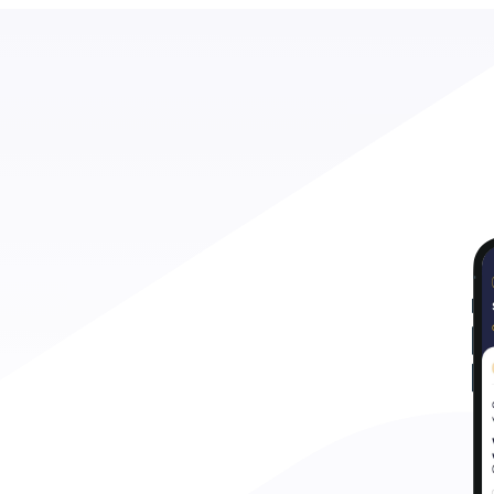
Découvrir Elao
Nos réalisations
Découvrir Elao
Nos réalisations
Enseignement
Recrutement
Tarifs