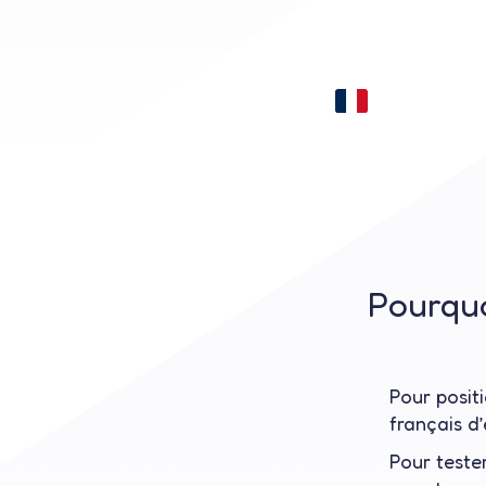
Pourquo
Pour posit
français
d’
Pour
teste